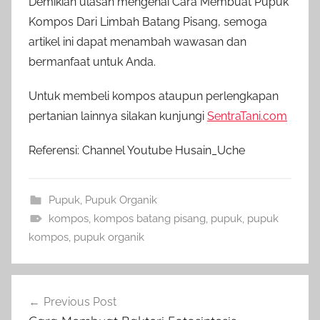
Demikian ulasan mengenai Cara Membuat Pupuk
Kompos Dari Limbah Batang Pisang, semoga
artikel ini dapat menambah wawasan dan
bermanfaat untuk Anda.
Untuk membeli kompos ataupun perlengkapan
pertanian lainnya silakan kunjungi
SentraTani.com
Referensi: Channel Youtube Husain_Uche
Pupuk
,
Pupuk Organik
kompos
,
kompos batang pisang
,
pupuk
,
pupuk
kompos
,
pupuk organik
Navigasi
Previous Post
pos