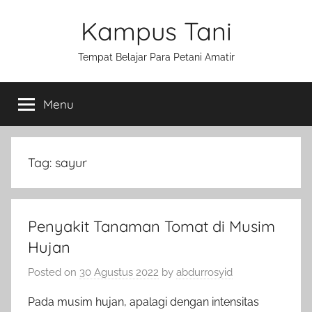
Skip
Kampus Tani
to
content
Tempat Belajar Para Petani Amatir
Menu
Tag:
sayur
Penyakit Tanaman Tomat di Musim
Hujan
Posted on
30 Agustus 2022
by
abdurrosyid
Pada musim hujan, apalagi dengan intensitas