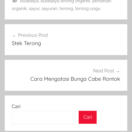
budidaya
,
budidaya terong organik
,
pertanian
organik
,
sayur
,
sayuran
,
terong
,
terong ungu
Navigasi
Previous Post
pos
Stek Terong
Next Post
Cara Mengatasi Bunga Cabe Rontok
Cari
Cari