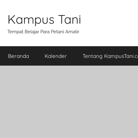
Skip
to
Kampus Tani
content
Tempat Belajar Para Petani Amatir
Beranda
Kalender
Tentang KampusTani.