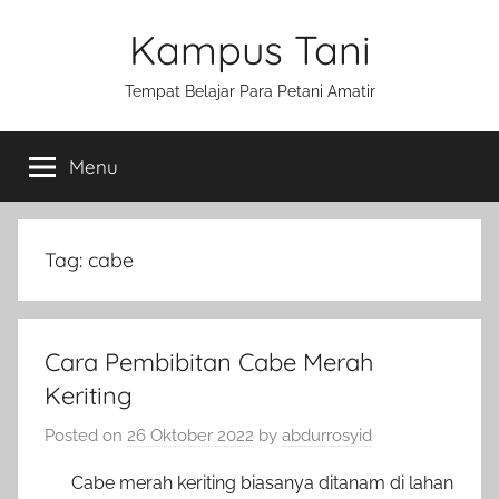
Skip
Kampus Tani
to
content
Tempat Belajar Para Petani Amatir
Menu
Tag:
cabe
Cara Pembibitan Cabe Merah
Keriting
Posted on
26 Oktober 2022
by
abdurrosyid
Cabe merah keriting biasanya ditanam di lahan