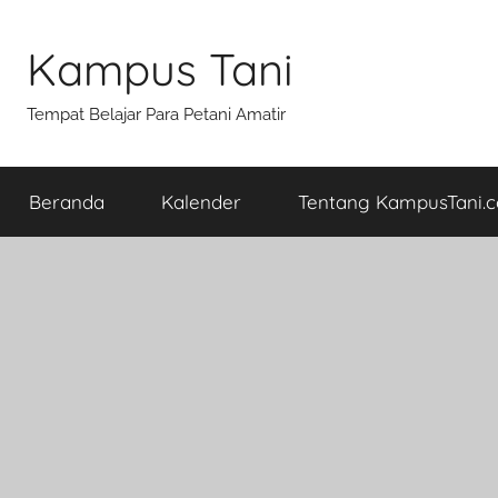
Skip
to
Kampus Tani
content
Tempat Belajar Para Petani Amatir
Beranda
Kalender
Tentang KampusTani.