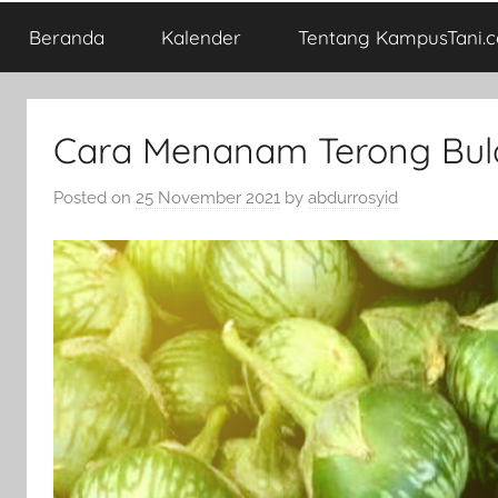
Beranda
Kalender
Tentang KampusTani.
Cara Menanam Terong Bul
Posted on
25 November 2021
by
abdurrosyid