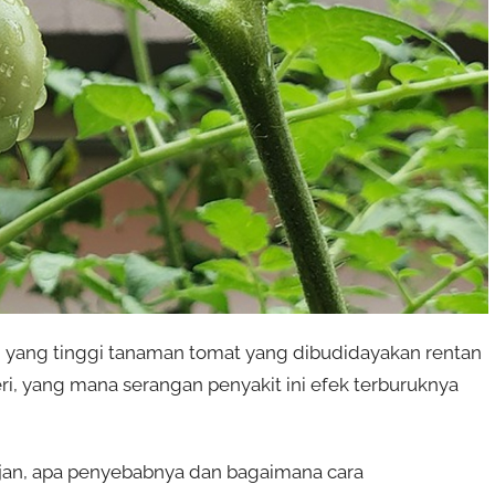
n yang tinggi tanaman tomat yang dibudidayakan rentan
ri, yang mana serangan penyakit ini efek terburuknya
ujan, apa penyebabnya dan bagaimana cara