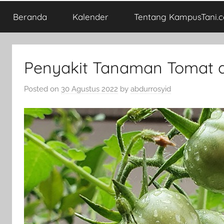
Beranda
Kalender
Tentang KampusTani.
Penyakit Tanaman Tomat d
Posted on
30 Agustus 2022
by
abdurrosyid