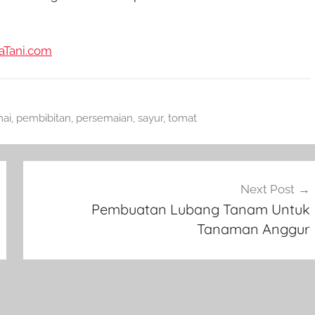
aTani.com
mai
,
pembibitan
,
persemaian
,
sayur
,
tomat
Next Post
Pembuatan Lubang Tanam Untuk
Tanaman Anggur