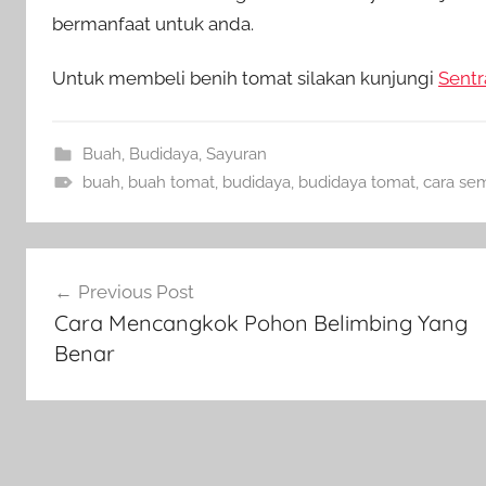
bermanfaat untuk anda.
Untuk membeli benih tomat silakan kunjungi
Sentr
Buah
,
Budidaya
,
Sayuran
buah
,
buah tomat
,
budidaya
,
budidaya tomat
,
cara se
Navigasi
Previous Post
pos
Cara Mencangkok Pohon Belimbing Yang
Benar