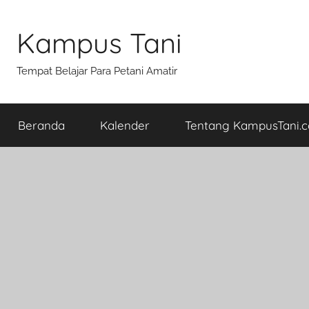
Skip
to
Kampus Tani
content
Tempat Belajar Para Petani Amatir
Beranda
Kalender
Tentang KampusTani.