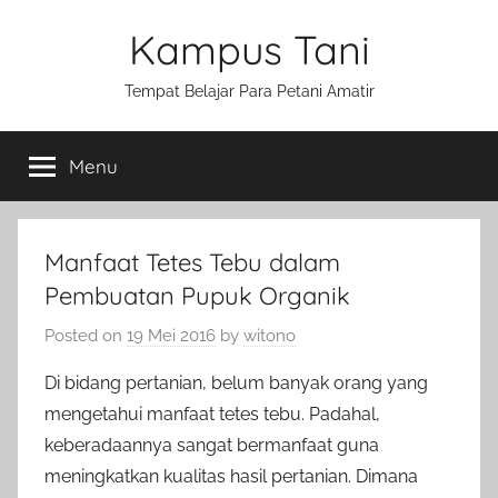
Skip
Kampus Tani
to
content
Tempat Belajar Para Petani Amatir
Menu
Manfaat Tetes Tebu dalam
Pembuatan Pupuk Organik
Posted on
19 Mei 2016
by
witono
Di bidang pertanian, belum banyak orang yang
mengetahui manfaat tetes tebu. Padahal,
keberadaannya sangat bermanfaat guna
meningkatkan kualitas hasil pertanian. Dimana