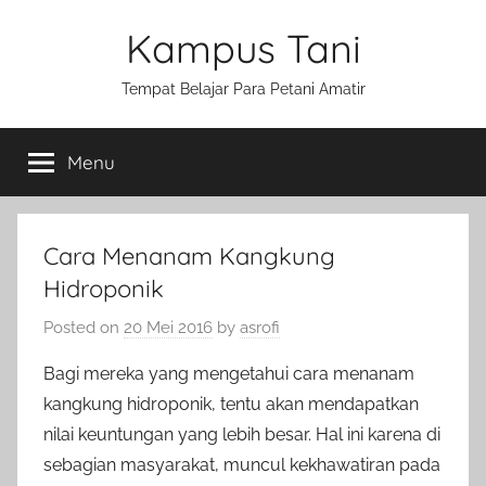
Skip
Kampus Tani
to
content
Tempat Belajar Para Petani Amatir
Menu
Cara Menanam Kangkung
Hidroponik
Posted on
20 Mei 2016
by
asrofi
Bagi mereka yang mengetahui cara menanam
kangkung hidroponik, tentu akan mendapatkan
nilai keuntungan yang lebih besar. Hal ini karena di
sebagian masyarakat, muncul kekhawatiran pada