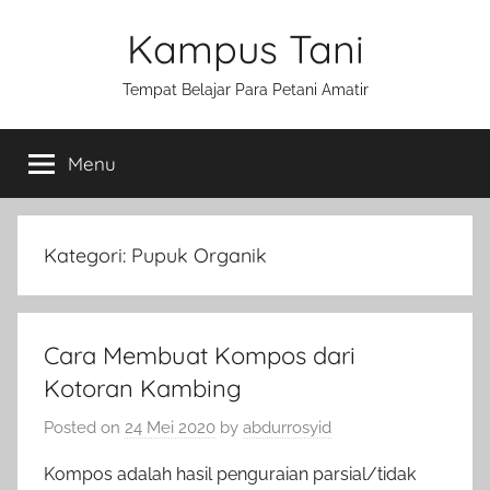
Skip
Kampus Tani
to
content
Tempat Belajar Para Petani Amatir
Menu
Kategori:
Pupuk Organik
Cara Membuat Kompos dari
Kotoran Kambing
Posted on
24 Mei 2020
by
abdurrosyid
Kompos adalah hasil penguraian parsial/tidak