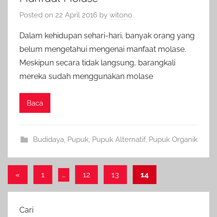
Posted on
22 April 2016
by
witono
Dalam kehidupan sehari-hari, banyak orang yang
belum mengetahui mengenai manfaat molase.
Meskipun secara tidak langsung, barangkali
mereka sudah menggunakan molase
Baca
Budidaya
,
Pupuk
,
Pupuk Alternatif
,
Pupuk Organik
Paginasi
Previous
«
1
…
12
13
14
Posts
pos
Cari