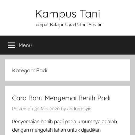
Skip
Kampus Tani
to
content
Tempat Belajar Para Petani Amatir
Menu
Kategori:
Padi
Cara Baru Menyemai Benih Padi
Posted on
30 Mei 2020
by
abdurrosyid
Penyemaian benih padi pada umumnya adalah
dengan mengolah lahan untuk dijadikan