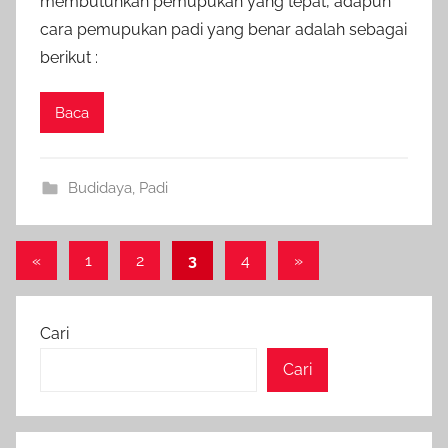
membutuhkan pemupukan yang tepat, adapun
cara pemupukan padi yang benar adalah sebagai
berikut :
Baca
Budidaya
,
Padi
Paginasi
Previous
Next
«
1
2
3
4
»
Posts
Posts
pos
Cari
Cari