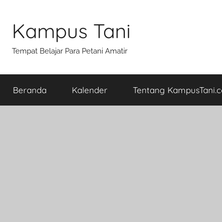
Skip
to
Kampus Tani
content
Tempat Belajar Para Petani Amatir
Beranda
Kalender
Tentang KampusTani.