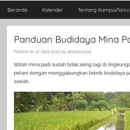
Beranda
Kalender
Tentang KampusTani.
Panduan Budidaya Mina P
Posted on
17 April 2019
by
abdurrosyid
Istilah mina padi sudah tidak asing lagi di lingku
petani dengan menggabungkan teknik budidaya pa
sawah.