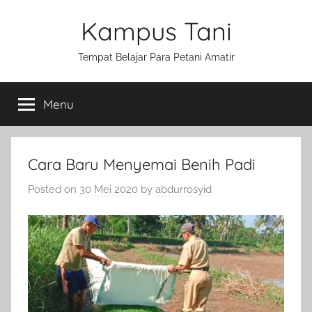
Skip
Kampus Tani
to
content
Tempat Belajar Para Petani Amatir
Menu
Cara Baru Menyemai Benih Padi
Posted on
30 Mei 2020
by
abdurrosyid