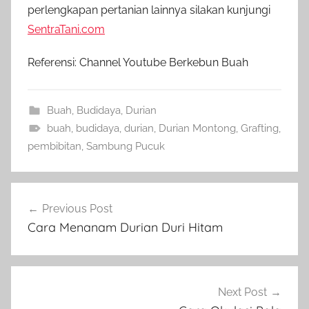
perlengkapan pertanian lainnya silakan kunjungi
SentraTani.com
Referensi: Channel Youtube Berkebun Buah
Buah
,
Budidaya
,
Durian
buah
,
budidaya
,
durian
,
Durian Montong
,
Grafting
,
pembibitan
,
Sambung Pucuk
Navigasi
Previous Post
pos
Cara Menanam Durian Duri Hitam
Next Post