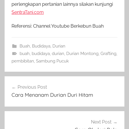
perlengkapan pertanian lainnya silakan kunjungi
SentraTani.com
Referensi: Channel Youtube Berkebun Buah
Buah
,
Budidaya
,
Durian
buah
,
budidaya
,
durian
,
Durian Montong
,
Grafting
,
pembibitan
,
Sambung Pucuk
Navigasi
Previous Post
pos
Cara Menanam Durian Duri Hitam
Next Post