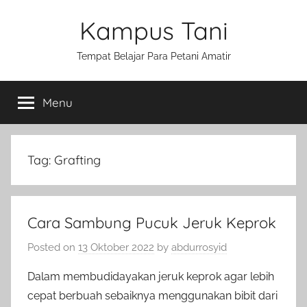
Skip
Kampus Tani
to
content
Tempat Belajar Para Petani Amatir
Menu
Tag:
Grafting
Cara Sambung Pucuk Jeruk Keprok
Posted on
13 Oktober 2022
by
abdurrosyid
Dalam membudidayakan jeruk keprok agar lebih
cepat berbuah sebaiknya menggunakan bibit dari