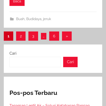
Baca
Buah
,
Budidaya
,
jeruk
Paginasi
Next
1
2
3
…
6
»
Posts
pos
Cari
Cari
Pos-pos Terbaru
Tanaman Lentil Air – Solusi Ketahanan Pangan