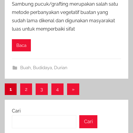
Sambung pucuk/grafting merupakan salah satu
metode perbanyakan vegetatif buatan yang
sudah lama dikenal dan digunakan masyarakat
luas untuk memperbaiki sifat
Baca
Buah
,
Budidaya
,
Durian
Paginasi
Next
1
2
3
4
»
Posts
pos
Cari
Cari