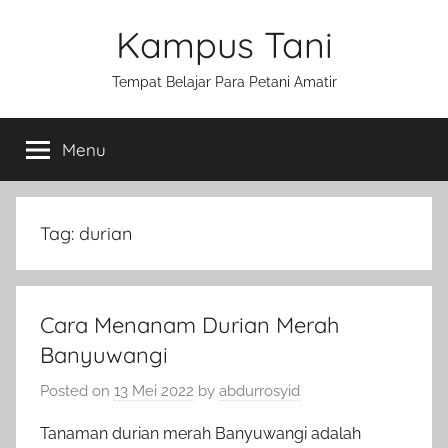
Skip
Kampus Tani
to
content
Tempat Belajar Para Petani Amatir
Menu
Tag:
durian
Cara Menanam Durian Merah
Banyuwangi
Posted on
13 Mei 2022
by
abdurrosyid
Tanaman durian merah Banyuwangi adalah