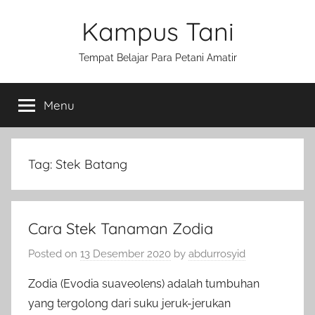
Skip
Kampus Tani
to
content
Tempat Belajar Para Petani Amatir
Menu
Tag:
Stek Batang
Cara Stek Tanaman Zodia
Posted on
13 Desember 2020
by
abdurrosyid
Zodia (Evodia suaveolens) adalah tumbuhan
yang tergolong dari suku jeruk-jerukan