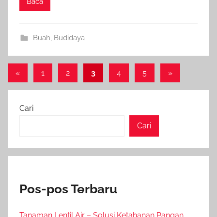
Baca
Buah
,
Budidaya
Paginasi
Previous
Next
«
1
2
3
4
5
»
Posts
Posts
pos
Cari
Cari
Pos-pos Terbaru
Tanaman Lentil Air – Solusi Ketahanan Pangan