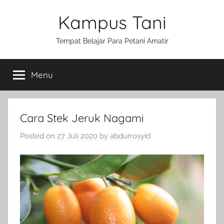
Skip
Kampus Tani
to
content
Tempat Belajar Para Petani Amatir
Menu
Cara Stek Jeruk Nagami
Posted on
27 Juli 2020
by
abdurrosyid