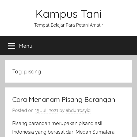
Skip
Kampus Tani
to
content
Tempat Belajar Para Petani Amatir
Menu
Tag:
pisang
Cara Menanam Pisang Barangan
Posted on
15 Juli 2021
by
abdurrosyid
Pisang barangan merupakan pisang asli
Indonesia yang berasal dari Medan Sumatera