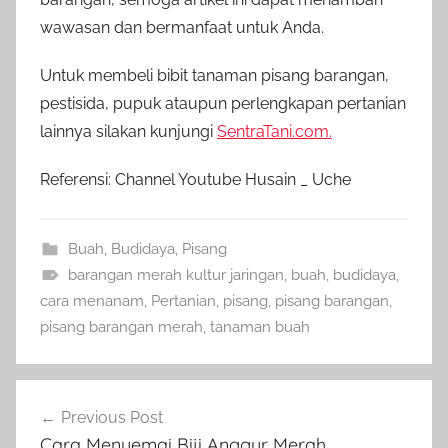
wawasan dan bermanfaat untuk Anda.
Untuk membeli bibit tanaman pisang barangan,
pestisida, pupuk ataupun perlengkapan pertanian
lainnya silakan kunjungi
SentraTani.com.
Referensi: Channel Youtube Husain _ Uche
Buah
,
Budidaya
,
Pisang
barangan merah kultur jaringan
,
buah
,
budidaya
,
cara menanam
,
Pertanian
,
pisang
,
pisang barangan
,
pisang barangan merah
,
tanaman buah
Navigasi
Previous Post
pos
Cara Menyemai Biji Anggur Merah