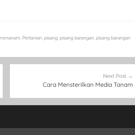
 menanam
,
Pertanian
,
pisang
,
pisang barangan
,
pisang barangan
Next Post
Cara Mensterilkan Media Tanam