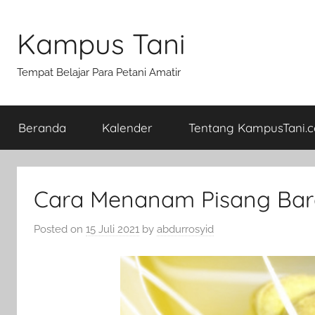
Skip
to
Kampus Tani
content
Tempat Belajar Para Petani Amatir
Beranda
Kalender
Tentang KampusTani.
Cara Menanam Pisang Ba
Posted on
15 Juli 2021
by
abdurrosyid