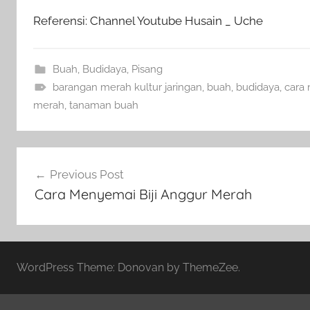
Referensi: Channel Youtube Husain _ Uche
Buah
,
Budidaya
,
Pisang
barangan merah kultur jaringan
,
buah
,
budidaya
,
cara
merah
,
tanaman buah
Navigasi
Previous Post
pos
Cara Menyemai Biji Anggur Merah
WordPress Theme: Donovan by ThemeZee.