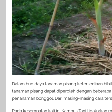
Dalam budidaya tanaman pisang ketersediaan bibit
tanaman pisang dapat diperoleh dengan beberapa car
penanaman bonggol. Dari masing-masing cara ters
Pada kesempatan kali ini Kampus Tani tidak akan