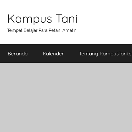
Skip
to
Kampus Tani
content
Tempat Belajar Para Petani Amatir
Beranda
Kalender
Tentang KampusTani.