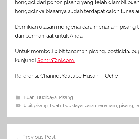
bonggol dari pohon pisang yang telah diambil bua
bonggolnya biasanya sudah terdapat calon tunas a
Demikian ulasan mengenai cara menanam pisang t
dan bermanfaat untuk Anda.
Untuk membeli bibit tanaman pisang, pestisida, pu
kunjungi
SentraTani.com.
Referensi: Channel Youtube Husain _ Uche
Buah
,
Budidaya
,
Pisang
bibit pisang
,
buah
,
budidaya
,
cara menanam
,
pisang
,
t
Navigasi
Previous Post