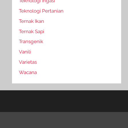
Teknologi Irigasi
Teknologi Pertanian
Ternak Ikan
Ternak Sapi
Transgenik
Vanili
Varietas
Wacana