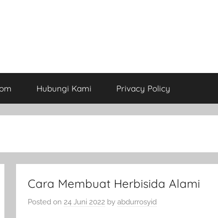
com
Hubungi Kami
Privacy Policy
Cara Membuat Herbisida Alami
Posted on
24 Juni 2022
by
abdurrosyid