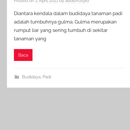
Posted on
2 April 2021
by
abdurrosyid
Diantara kendala dalam budidaya tanaman padi
adalah tumbuhnya gulma. Gulma merupakan
rumput liar yang sering tumbuh di sekitar
tanaman yang
Baca
Budidaya
,
Padi