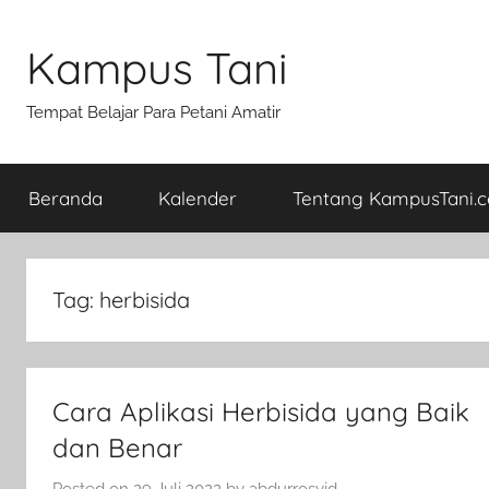
Skip
to
Kampus Tani
content
Tempat Belajar Para Petani Amatir
Beranda
Kalender
Tentang KampusTani.
Tag:
herbisida
Cara Aplikasi Herbisida yang Baik
dan Benar
Posted on
29 Juli 2022
by
abdurrosyid