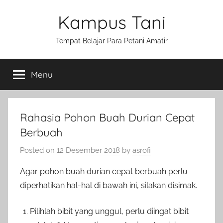
Skip
Kampus Tani
to
content
Tempat Belajar Para Petani Amatir
Menu
Rahasia Pohon Buah Durian Cepat
Berbuah
Posted on
12 Desember 2018
by
asrofi
Agar pohon buah durian cepat berbuah perlu
diperhatikan hal-hal di bawah ini, silakan disimak.
Pilihlah bibit yang unggul, perlu diingat bibit