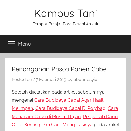
Skip
Kampus Tani
to
content
Tempat Belajar Para Petani Amatir
Menu
Penanganan Pasca Panen Cabe
Posted on
27 Februari 2019
by
abdurrosyid
Setelah dijelaskan pada artikel sebelumnya
mengenai
Cara Budidaya Cabai Agar Hasil
Melimpah
,
Cara Budidaya Cabai Di Polybag
,
Cara
Menanam Cabe di Musim Hujan,
Penyebab Daun
Cabe Keriting Dan Cara Mengatasinya
pada artikel