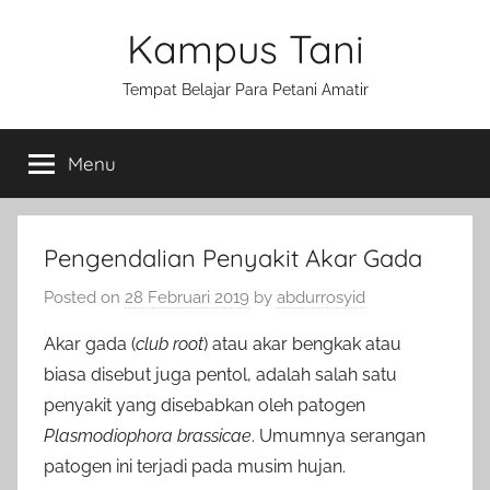
Skip
Kampus Tani
to
content
Tempat Belajar Para Petani Amatir
Menu
Pengendalian Penyakit Akar Gada
Posted on
28 Februari 2019
by
abdurrosyid
Akar gada (
club root
) atau akar bengkak atau
biasa disebut juga pentol, adalah salah satu
penyakit yang disebabkan oleh patogen
Plasmodiophora brassicae
. Umumnya serangan
patogen ini terjadi pada musim hujan.