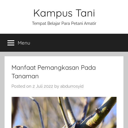
Skip
Kampus Tani
to
content
Tempat Belajar Para Petani Amatir
Menu
Manfaat Pemangkasan Pada
Tanaman
Posted on
2 Juli 2022
by
abdurrosyid