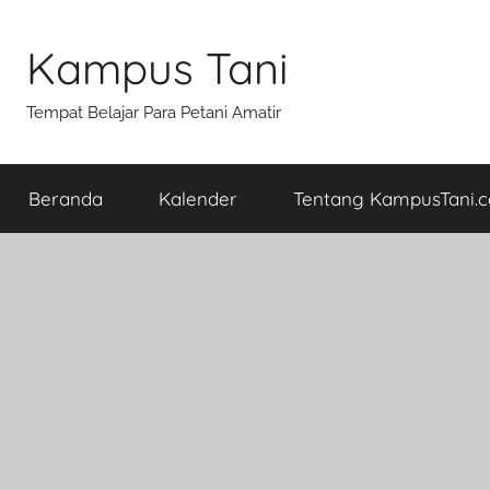
Skip
to
Kampus Tani
content
Tempat Belajar Para Petani Amatir
Beranda
Kalender
Tentang KampusTani.