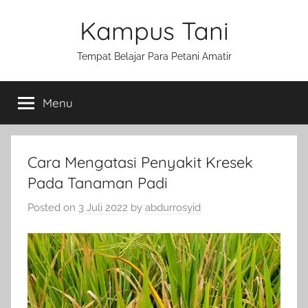
Skip
Kampus Tani
to
content
Tempat Belajar Para Petani Amatir
Menu
Cara Mengatasi Penyakit Kresek
Pada Tanaman Padi
Posted on
3 Juli 2022
by
abdurrosyid