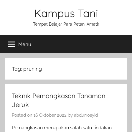
Skip
Kampus Tani
to
content
Tempat Belajar Para Petani Amatir
Menu
Tag:
pruning
Teknik Pemangkasan Tanaman
Jeruk
Posted on
16 Oktober 2022
by
abdurrosyid
Pemangkasan merupakan salah satu tindakan