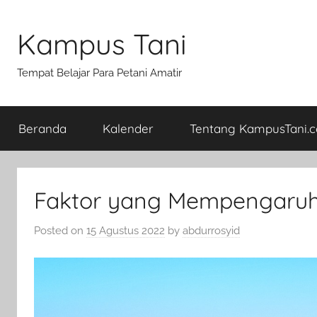
Skip
to
Kampus Tani
content
Tempat Belajar Para Petani Amatir
Beranda
Kalender
Tentang KampusTani.
Faktor yang Mempengaruh
Posted on
15 Agustus 2022
by
abdurrosyid