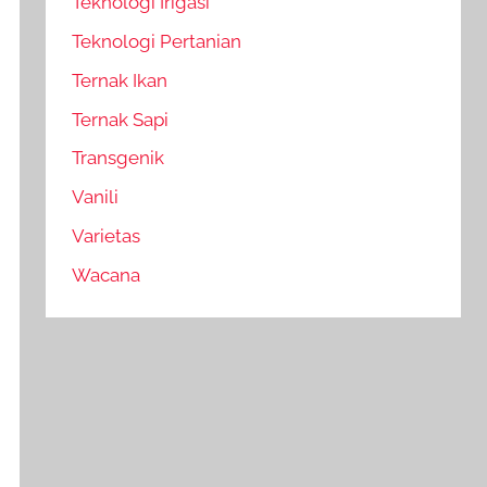
Teknologi Irigasi
Teknologi Pertanian
Ternak Ikan
Ternak Sapi
Transgenik
Vanili
Varietas
Wacana