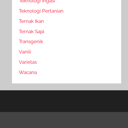
Teknologi Irigasi
Teknologi Pertanian
Ternak Ikan
Ternak Sapi
Transgenik
Vanili
Varietas
Wacana