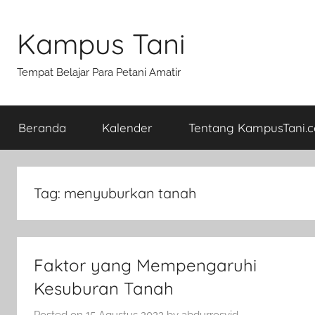
Skip
to
Kampus Tani
content
Tempat Belajar Para Petani Amatir
Beranda
Kalender
Tentang KampusTani.
Tag:
menyuburkan tanah
Faktor yang Mempengaruhi
Kesuburan Tanah
Posted on
15 Agustus 2022
by
abdurrosyid