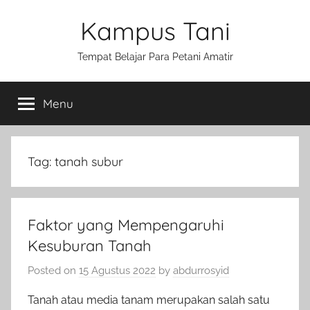
Skip
Kampus Tani
to
content
Tempat Belajar Para Petani Amatir
Menu
Tag:
tanah subur
Faktor yang Mempengaruhi
Kesuburan Tanah
Posted on
15 Agustus 2022
by
abdurrosyid
Tanah atau media tanam merupakan salah satu