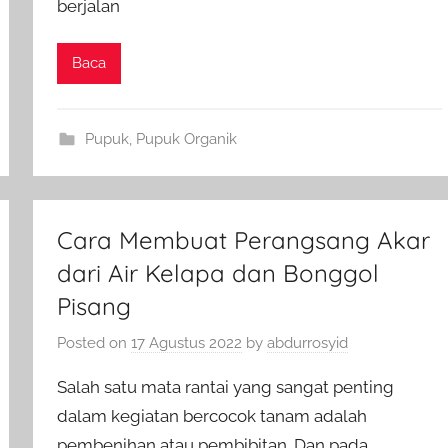
berjalan
Baca
Pupuk
,
Pupuk Organik
Cara Membuat Perangsang Akar
dari Air Kelapa dan Bonggol
Pisang
Posted on
17 Agustus 2022
by
abdurrosyid
Salah satu mata rantai yang sangat penting
dalam kegiatan bercocok tanam adalah
pembenihan atau pembibitan. Dan pada