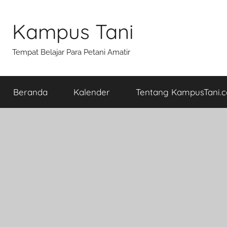
Skip
to
Kampus Tani
content
Tempat Belajar Para Petani Amatir
Beranda
Kalender
Tentang KampusTani.