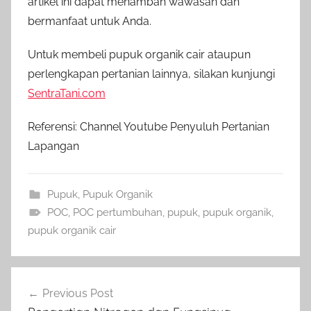
artikel ini dapat menambah wawasan dan
bermanfaat untuk Anda.
Untuk membeli pupuk organik cair ataupun
perlengkapan pertanian lainnya, silakan kunjungi
SentraTani.com
Referensi: Channel Youtube Penyuluh Pertanian
Lapangan
Pupuk
,
Pupuk Organik
POC
,
POC pertumbuhan
,
pupuk
,
pupuk organik
,
pupuk organik cair
Navigasi
Previous Post
pos