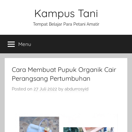
Skip
Kampus Tani
to
content
Tempat Belajar Para Petani Amatir
Menu
Cara Membuat Pupuk Organik Cair
Perangsang Pertumbuhan
Posted on
27 Juli 2022
by
abdurrosyid