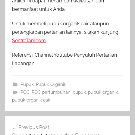
artikel ini dapat menambah wawasan dan
bermanfaat untuk Anda.
Untuk membeli pupuk organik cair ataupun
perlengkapan pertanian lainnya, silakan kunjungi
SentraTani.com
Referensi: Channel Youtube Penyuluh Pertanian
Lapangan
Pupuk
,
Pupuk Organik
POC
,
POC pertumbuhan
,
pupuk
,
pupuk organik
,
pupuk organik cair
Navigasi
Previous Post
pos