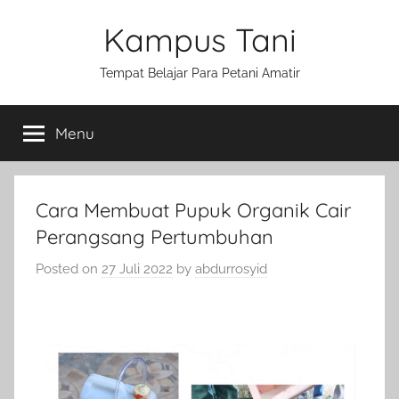
Skip
Kampus Tani
to
content
Tempat Belajar Para Petani Amatir
Menu
Cara Membuat Pupuk Organik Cair
Perangsang Pertumbuhan
Posted on
27 Juli 2022
by
abdurrosyid