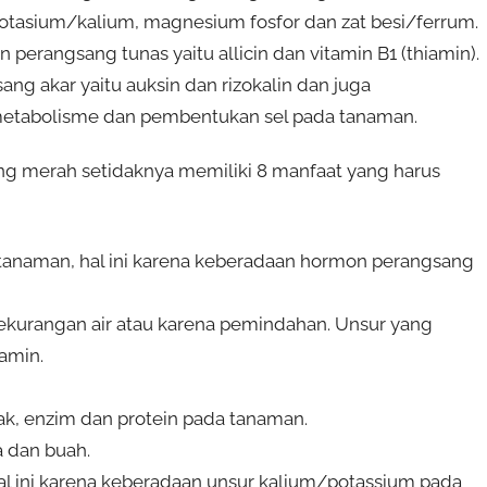
 potasium/kalium, magnesium fosfor dan zat besi/ferrum.
erangsang tunas yaitu allicin dan vitamin B1 (thiamin).
 akar yaitu auksin dan rizokalin dan juga
metabolisme dan pembentukan sel pada tanaman.
g merah setidaknya memiliki 8 manfaat yang harus
anaman, hal ini karena keberadaan hormon perangsang
kekurangan air atau karena pemindahan. Unsur yang
iamin.
ak, enzim dan protein pada tanaman.
 dan buah.
l ini karena keberadaan unsur kalium/potassium pada