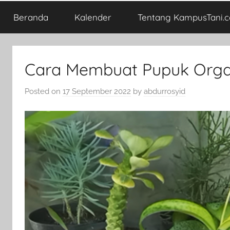
Beranda
Kalender
Tentang KampusTani.
Cara Membuat Pupuk Orga
Posted on
17 September 2022
by
abdurrosyid