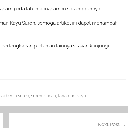
p ditanam pada lahan penanaman sesungguhnya.
man Kayu Suren, semoga artikel ini dapat menambah
erlengkapan pertanian lainnya silakan kunjungi
ai benih suren
,
suren
,
surian
,
tanaman kayu
Next Post