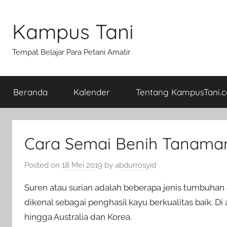
Skip
to
Kampus Tani
content
Tempat Belajar Para Petani Amatir
Beranda
Kalender
Tentang KampusTani.
Cara Semai Benih Tanama
Posted on
18 Mei 2019
by
abdurrosyid
Suren atau surian adalah beberapa jenis tumbuhan
dikenal sebagai penghasil kayu berkualitas baik. Di
hingga Australia dan Korea.