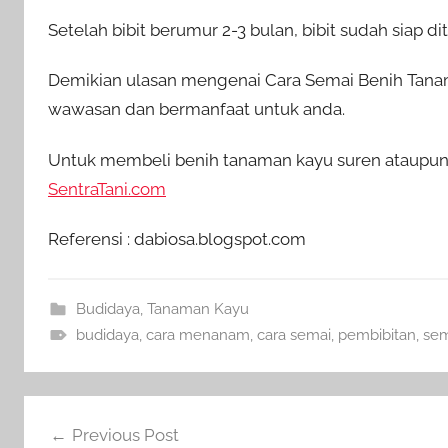
Setelah bibit berumur 2-3 bulan, bibit sudah sia
Demikian ulasan mengenai Cara Semai Benih Tana
wawasan dan bermanfaat untuk anda.
Untuk membeli benih tanaman kayu suren ataupun p
SentraTani.com
Referensi : dabiosa.blogspot.com
Budidaya
,
Tanaman Kayu
budidaya
,
cara menanam
,
cara semai
,
pembibitan
,
sem
Navigasi
Previous Post