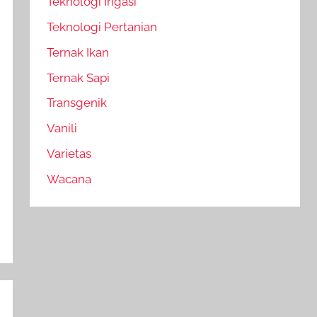
Teknologi Irigasi
Teknologi Pertanian
Ternak Ikan
Ternak Sapi
Transgenik
Vanili
Varietas
Wacana