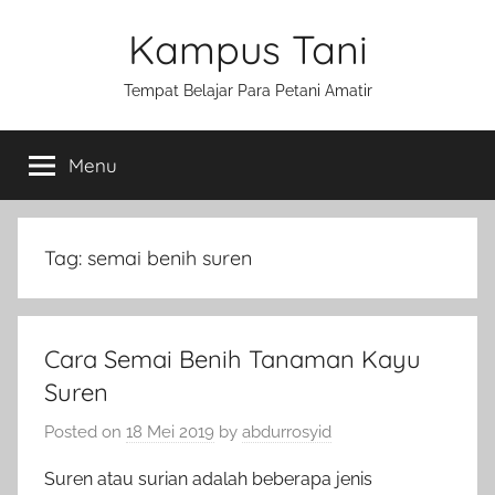
Skip
Kampus Tani
to
content
Tempat Belajar Para Petani Amatir
Menu
Tag:
semai benih suren
Cara Semai Benih Tanaman Kayu
Suren
Posted on
18 Mei 2019
by
abdurrosyid
Suren atau surian adalah beberapa jenis