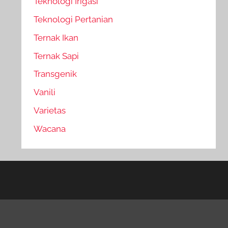
Teknologi Irigasi
Teknologi Pertanian
Ternak Ikan
Ternak Sapi
Transgenik
Vanili
Varietas
Wacana