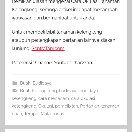
Demikian ulasan mengenai Cara Okulasi Tanaman
Kelengkeng, semoga artikel ini dapat menambah
wawasan dan bermanfaat untuk anda.
Untuk membeli bibit tanaman kelengkeng
ataupun perlengkapan pertanian lainnya silakan
kunjungi
SentraTani.com
Referensi : Channel Youtube tharzzan
Buah
,
Budidaya
Buah Kelengkeng
,
budidaya
,
budidaya
kelengkeng
,
cara menanam
,
cara okulasi
,
kelengkeng
,
Okulasi
,
pembibitan
,
Pertanian
,
tanaman
buah
,
Tempel Mata Tunas