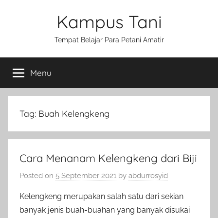
Skip
Kampus Tani
to
content
Tempat Belajar Para Petani Amatir
Menu
Tag:
Buah Kelengkeng
Cara Menanam Kelengkeng dari Biji
Posted on
5 September 2021
by
abdurrosyid
Kelengkeng merupakan salah satu dari sekian
banyak jenis buah-buahan yang banyak disukai