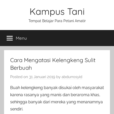
Skip
Kampus Tani
to
content
Tempat Belajar Para Petani Amatir
Menu
Cara Mengatasi Kelengkeng Sulit
Berbuah
Posted on
31 Januari 2019
by
abdurrosyid
Buah kelengkeng banyak disukai oleh masyarakat
karena rasanya yang manis dan beraroma khas,
sehingga banyak dari mereka yang menanamnya
sendiri.