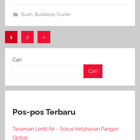
Buah
,
Budidaya
,
Durian
Paginasi
Next
1
2
»
Posts
pos
Cari
Cari
Pos-pos Terbaru
Tanaman Lentil Air – Solusi Ketahanan Pangan
Global