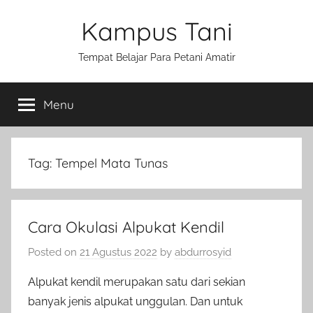
Skip
Kampus Tani
to
content
Tempat Belajar Para Petani Amatir
Menu
Tag:
Tempel Mata Tunas
Cara Okulasi Alpukat Kendil
Posted on
21 Agustus 2022
by
abdurrosyid
Alpukat kendil merupakan satu dari sekian
banyak jenis alpukat unggulan. Dan untuk