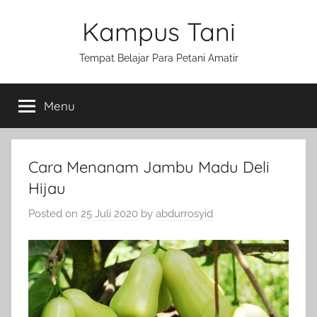
Skip
Kampus Tani
to
content
Tempat Belajar Para Petani Amatir
Menu
Cara Menanam Jambu Madu Deli
Hijau
Posted on
25 Juli 2020
by
abdurrosyid