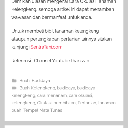
Demikian ulasan mengenai Cara Okulasi Tanaman
Kelengkeng, semoga artikel ini dapat menambah
wawasan dan bermanfaat untuk anda.
Untuk membeli bibit tanaman kelengkeng
ataupun perlengkapan pertanian lainnya silakan
kunjungi
SentraTani.com
Referensi : Channel Youtube tharzzan
Buah
,
Budidaya
Buah Kelengkeng
,
budidaya
,
budidaya
kelengkeng
,
cara menanam
,
cara okulasi
,
kelengkeng
,
Okulasi
,
pembibitan
,
Pertanian
,
tanaman
buah
,
Tempel Mata Tunas